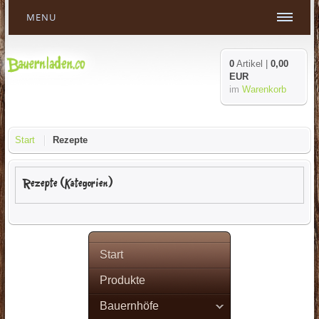
MENU
0
Artikel |
0,00
EUR
im
Warenkorb
Start
Rezepte
Rezepte (Kategorien)
Start
Produkte
Bauernhöfe