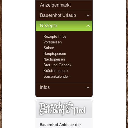
Anzeigenmarkt
Bauernhof Urlaub
Rezepte
Rezepte Infos
Vorspeisen
Salate
Hauptspeisen
Nachspeisen
Brot und Gebäck
Kräuterrezepte
Saisonkalender
Infos
Bauernhöfe
Salzburg & Tirol
Bauernhof-Anbieter der