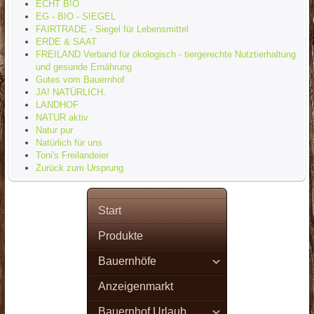
ECHT B!O
EG - BIO - SIEGEL
FAIRTRADE - Siegel für Lebensmittel
ERDE & SAAT
FREILAND Verband für ökologisch - tiergerechte Nutztierhaltung
und gesunde Ernährung
Gutes vom Bauernhof
JA! NATÜRLICH.
LANDHOF
NATUR aktiv
Natur pur
Natürlich für uns
Toni's Freilandeier
Zurück zum Ursprung
Start
Produkte
Bauernhöfe
Anzeigenmarkt
Bauernhof Urlaub