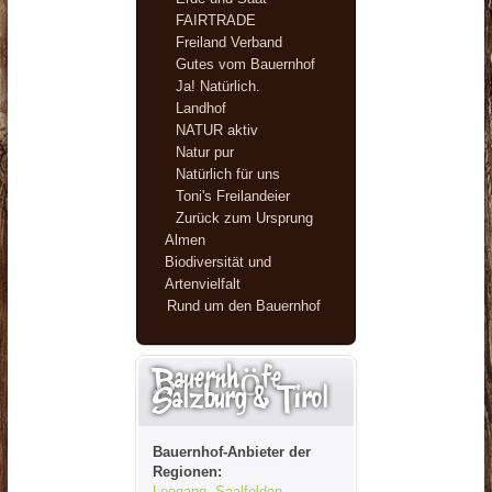
FAIRTRADE
Freiland Verband
Gutes vom Bauernhof
Ja! Natürlich.
Landhof
NATUR aktiv
Natur pur
Natürlich für uns
Toni's Freilandeier
Zurück zum Ursprung
Almen
Biodiversität und
Artenvielfalt
Rund um den Bauernhof
Bauernhöfe
Salzburg & Tirol
Bauernhof-Anbieter der
Regionen:
Leogang
,
Saalfelden
,