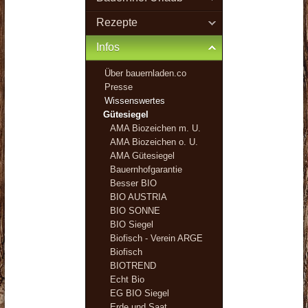
Rezepte
Infos
Über bauernladen.co
Presse
Wissenswertes
Gütesiegel
AMA Biozeichen m. U.
AMA Biozeichen o. U.
AMA Gütesiegel
Bauernhofgarantie
Besser BIO
BIO AUSTRIA
BIO SONNE
BIO Siegel
Biofisch - Verein ARGE
Biofisch
BIOTREND
Echt Bio
EG BIO Siegel
Erde und Saat